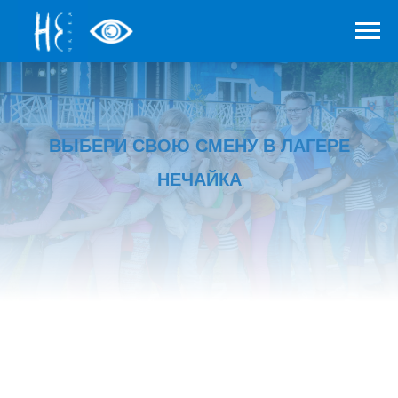
ВЫБЕРИ СВОЮ СМЕНУ В ЛАГЕРЕ
НЕЧАЙКА
В гуще событий | 1 смена 2018
НЕобычный МЕДИАфестиваль в НЕобычном лагере НЕчайка!